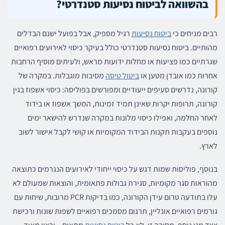
בהשוואה לביטוח נסיעות סטנדרטי?
רבים מניחים כי
ביטוח נסיעות
רגיל מספיק, אבל בפועל ישנם הבדלים
מהותיים. ביטוח נסיעות סטנדרטי כולל בעיקר כיסוי לאירועים רפואיים
שגרתיים כמו פציעות או מחלות ידועות מראש, ולעיתים מוסיף הרחבות
אחרות כמו אובדן מטען או
ביטול טיסה
מסיבות מוגבלות. במקרה של
קורונה, נדרשים סעיפים ייעודיים ומפורשים בפוליסה: כיסוי אשפוז בגין
קורונה, תרופות יקרות שאינן תמיד זמינות, המשך אשפוז או בידוד
לאחר החלמה, ואפילו כיסוי מלונות במקרה שנדרש להישאר ימים
נוספים בעקבות תקנות הבידוד המקומיות או קושי לקבל אישור לשוב
לארץ.
בנוסף, פוליסות שמות דגש על כיסוי ייחודי לאירועים הנגרמים כתוצאה
מהוראות סגר מקומיות, סגירת גבולות פתאומית, והוצאות שמעולם לא
עלו בתודעה טרום עידן הקורונה, כמו בדיקות PCR מרובות, שיחות עם
גורמים רפואיים אונליין, תרגום מסמכים רפואיים לשפות שונות ורכישת