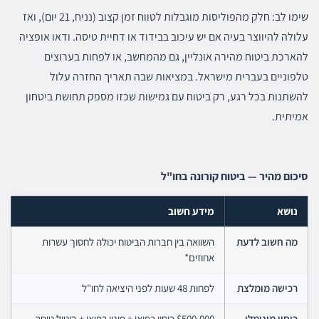
שימו לב: חלק מהפוליסות מוגבלות לטווח זמן קצוב (נניח, 21 יום), ואז
עלולה להיווצר בעיה אם יש עיכוב בבידוד או דחיית טיסה. ודאו אופציה
להארכת ביטוח מהירה אונליין, גם מהמחשב, או לפחות בערוצים
טלפוניים בעברית מישראל. במציאות שבה תאריך החזרה עלול
להשתנות בכל רגע, רק ביטוח עם גמישות שכזו מספק תחושת ביטחון
אמיתית.
סיכום מהיר — ביטוח קורונה בחו"ל
נושא
מידע חשוב
מה חשוב לדעת
השוואה בין חברות הביטוח יכולה לחסוך עשרות
אחוזים*
רכישה מומלצת
לפחות 48 שעות לפני היציאה לחו"ל
כיסוי מינימלי
$500,000 כיסוי רפואי + פינוי רפואי + ביטול טיסה