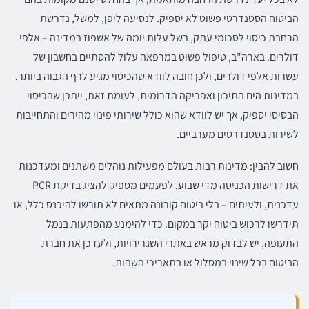
הביטוח הסטנדרטי פשוט לא יספיק. לנסיעה ליפן, למשל, נדרשת
הרחבת כיסוי לסכומי עתק, בשל עלות יומה של אשפוז במדינה – אלפי
דולרים. בארה"ב, טיפול פשוט במרפאה עלול להסתיים בחשבון של
עשרות אלפי דולרים, ולכן חובה לוודא שהכיסוי מגיע לרף הגבוה ביותר.
במדינות הים התיכון ואפריקה הדרומית, לעומת זאת, ייתכן שהכיסוי
הבסיסי יספיק, אך יש לוודא שהוא כולל שירותי פינוי מהירים והתחייבות
לשירות בסטנדרטים מערביים.
חשוב להבין: מדינות רבות בעולם מפעילות נוהלים משתנים ומעדכנות
את דרישות הכניסה מדי שבוע. לפעמים מספיק להציג בדיקת PCR
עדכנית, ולעיתים – בלי ביטוח קורונה מתאים לא תורשו להיכנס כלל, או
תידרשו לרכוש ביטוח יקר במקום. כדי להימנע מהפתעות בנמל
התעופה, יש לבדוק מראש באתרי השגרירויות, ולעדכן את חברת
הביטוח בכל שינוי במסלול או בתאריכי השהות.