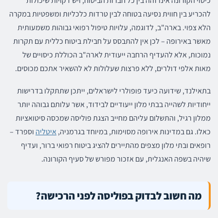
כיסוי הקורונה אינו זהה בין כל חברות הביטוח, ויש דקויות שיכולות
להכריע בין חווית נסיעה בטוחה לבין טרדות כלכליות ומשפטיות במקרה
הלא צפוי. בארה"ב, לדוגמה, עלויות טיפול רפואי גבוהות משמעותית
מאשר באירופה – לכן אין להתבסס על חבילת ביטוח כללית עם תקרות
נמוכות, אלא להעדיף הרחבה ייעודית לארה"ב הכוללת כיסויים של
מאות אלפי דולרים, ללא פרצות שעלולות לא להשאיר אתכם מכוסים.
בתאילנד, שידועה כיעד פופולרי לישראלים, ייתכן שתתקלו בדרישות
ייחודיות לשהייה בבתי מלון ייעודיים לבידוד, אשר עלותם גבוהה יותר
ממלון רגיל, והתשלום עליהם מחייב הצגת פוליסה שמכסה סיטואציות
כאלו. גם במדינות אירופה מסוימות, במיוחד בגרמניה,
איטליה
וספרד –
רופאים ובתי מלון מצפים מהתיירים להציג ביטוח רפואי ברור, ועדיף
שיהיה בשפה האנגלית, עם אזכור מפורש של סעיף הקורונה.
מה חשוב לבדוק בפוליסה לפני הרכישה?