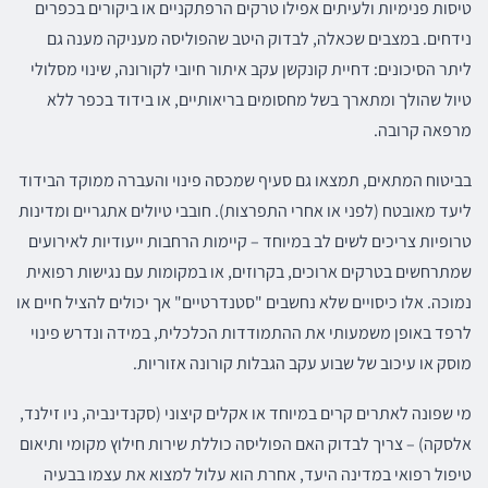
טיסות פנימיות ולעיתים אפילו טרקים הרפתקניים או ביקורים בכפרים
נידחים. במצבים שכאלה, לבדוק היטב שהפוליסה מעניקה מענה גם
ליתר הסיכונים: דחיית קונקשן עקב איתור חיובי לקורונה, שינוי מסלולי
טיול שהולך ומתארך בשל מחסומים בריאותיים, או בידוד בכפר ללא
מרפאה קרובה.
בביטוח המתאים, תמצאו גם סעיף שמכסה פינוי והעברה ממוקד הבידוד
ליעד מאובטח (לפני או אחרי התפרצות). חובבי טיולים אתגריים ומדינות
טרופיות צריכים לשים לב במיוחד – קיימות הרחבות ייעודיות לאירועים
שמתרחשים בטרקים ארוכים, בקרוזים, או במקומות עם נגישות רפואית
נמוכה. אלו כיסויים שלא נחשבים "סטנדרטיים" אך יכולים להציל חיים או
לרפד באופן משמעותי את ההתמודדות הכלכלית, במידה ונדרש פינוי
מוסק או עיכוב של שבוע עקב הגבלות קורונה אזוריות.
מי שפונה לאתרים קרים במיוחד או אקלים קיצוני (סקנדינביה, ניו זילנד,
אלסקה) – צריך לבדוק האם הפוליסה כוללת שירות חילוץ מקומי ותיאום
טיפול רפואי במדינה היעד, אחרת הוא עלול למצוא את עצמו בבעיה