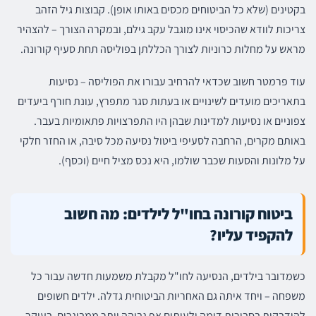
בקטינים (שלא כל הביטוחים מכסים באותו אופן). קבוצות גיל הזהב
צריכות לוודא שהכיסוי אינו מוגבל עקב גילם, ובמקרה הצורך – להצהיר
מראש על מחלות כרוניות לצורך הכללתן בפוליסה תחת סעיף קורונה.
עוד פרמטר חשוב שכדאי להרחיב עבורו את הפוליסה – נסיעות
בתאריכים מועדים לשינויים או בעתות סגר מתפרץ, עונת חורף ביעדים
צפוניים או נסיעות למדינות שבהן היו התפרצויות פתאומיות בעבר.
באותם מקרים, הרחבה לסעיפי ביטול נסיעה מכל סיבה, או החזר חלקי
על מלונות והסעות שכבר שולמו, היא נכס מציל חיים (וכסף).
ביטוח קורונה בחו"ל לילדים: מה חשוב
להקפיד עליו?
כשמדובר בילדים, הנסיעה לחו"ל מקבלת משמעות חדשה עבור כל
משפחה – ויחד איתה גם האחריות הביטוחית גדלה. ילדים חשופים
להידבקות בסבירות דומה ולעיתים אף גבוהה יותר ממבוגרים, בעיקר