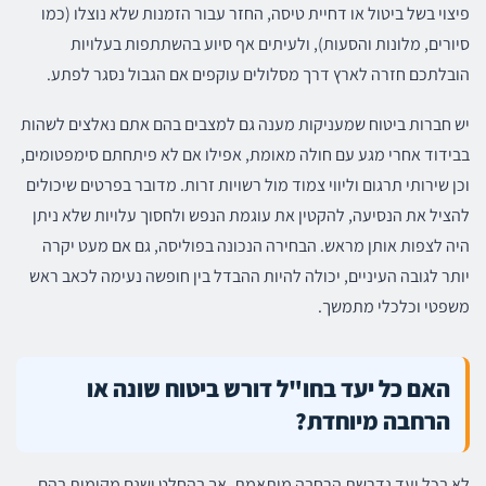
פיצוי בשל ביטול או דחיית טיסה, החזר עבור הזמנות שלא נוצלו (כמו
סיורים, מלונות והסעות), ולעיתים אף סיוע בהשתתפות בעלויות
הובלתכם חזרה לארץ דרך מסלולים עוקפים אם הגבול נסגר לפתע.
יש חברות ביטוח שמעניקות מענה גם למצבים בהם אתם נאלצים לשהות
בבידוד אחרי מגע עם חולה מאומת, אפילו אם לא פיתחתם סימפטומים,
וכן שירותי תרגום וליווי צמוד מול רשויות זרות. מדובר בפרטים שיכולים
להציל את הנסיעה, להקטין את עוגמת הנפש ולחסוך עלויות שלא ניתן
היה לצפות אותן מראש. הבחירה הנכונה בפוליסה, גם אם מעט יקרה
יותר לגובה העיניים, יכולה להיות ההבדל בין חופשה נעימה לכאב ראש
משפטי וכלכלי מתמשך.
האם כל יעד בחו"ל דורש ביטוח שונה או
הרחבה מיוחדת?
לא בכל יעד נדרשת הרחבה מותאמת, אך בהחלט ישנם מקומות בהם