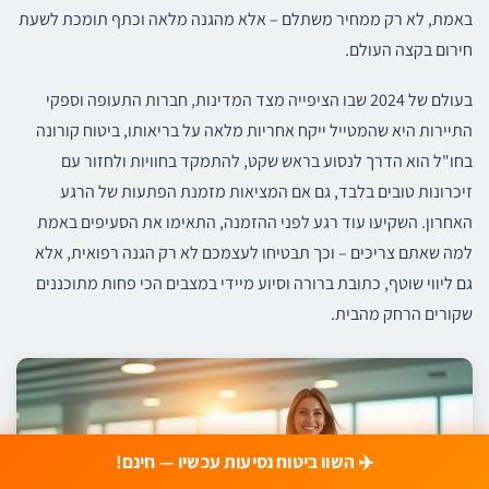
באמת, לא רק ממחיר משתלם – אלא מהגנה מלאה וכתף תומכת לשעת
חירום בקצה העולם.
בעולם של 2024 שבו הציפייה מצד המדינות, חברות התעופה וספקי
התיירות היא שהמטייל ייקח אחריות מלאה על בריאותו, ביטוח קורונה
בחו"ל הוא הדרך לנסוע בראש שקט, להתמקד בחוויות ולחזור עם
זיכרונות טובים בלבד, גם אם המציאות מזמנת הפתעות של הרגע
האחרון. השקיעו עוד רגע לפני ההזמנה, התאימו את הסעיפים באמת
למה שאתם צריכים – וכך תבטיחו לעצמכם לא רק הגנה רפואית, אלא
גם ליווי שוטף, כתובת ברורה וסיוע מיידי במצבים הכי פחות מתוכננים
שקורים הרחק מהבית.
✈️ השוו ביטוח נסיעות עכשיו — חינם!