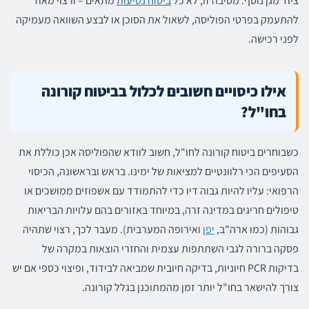
ציוד מגן נוסף. מסיבה זו, לא כל
ביטוח נסיעות
מתאים – ורצוי מאוד
להתעמק בפרטי הפוליסה, לשאול את הסוכן או לבצע השוואה מעמיקה
לפני רכישה.
אילו כיסויים חשובים לכלול בביטוח קורונה
בחו"ל?
כשבוחרים ביטוח קורונה לחו"ל, חשוב לוודא שהפוליסה אכן כוללת את
הסעיפים הכי רלוונטיים למציאות של ימינו. בראש ובראשונה, הכיסוי
הרפואי: עליו להיות גבוה דיו כדי להתמודד עם אשפוזים ממושכים או
טיפולים חריגים במדינה זרה, במיוחד באזורים בהם עלויות הבריאות
גבוהות (כמו ארה"ב,
יפן
ואירופה המערבית). מעבר לכך, רצוי שתהיה
פסקה ברורה לגבי השתתפות עצמית והחזרי הוצאות במקרה של
בדיקות PCR חיוניות, בדיקה חיובית שמביאה לבידוד, ופיצוי כספי אם יש
צורך להישאר בחו"ל יותר זמן מהמתוכנן בגלל קורונה.