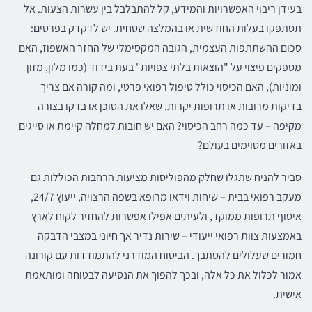
בעידן ריבוי האפשרויות והמידע, קל להתבלבל בין עשרות הצעות. אל
תסתפקו בעלות החודשית או בהמלצה שטחית. יש לדקדק בפרטים:
סכום ההשתתפות העצמית, הגובה המקסימלי של החזר האשפוז, האם
מספקים פיצוי על "הוצאות בלתי צפויות" בעת בידוד (כמו מלון, מזון
ומוניות), האם הכיסוי כולל טיפול רפואי פרטי, ומה קורה אם צריך
בדיקות מרובות או תרופות יקרות. שאלו את הסוכן או בדקו בצורה
מקיפה – עד כמה רחב הכיסוי? האם יש חובות למחלה קיימת או סייגים
באזורים מסוימים בעולם?
סביר להניח שתגלו שחלק מהפוליסות מציעות הרחבות הכוללות גם
מעקב רפואי בבית – שיחות וידאו מרופא בשפה הרצויה, ייעוץ 24/7,
איסוף תרופות ממוקד, ולעיתים אפילו אפשרות להחזיר לקוח לארץ
באמצעות צוות רפואי ייעודי – שירות נדיר אך חיוני במצבי הדבקה
חמורים שעלולים להסתבך. הביטוח המודרני להתמודדות עם קורונה
אמור לכלול את כל אלה, ובכך להפוך את הנסיעה לבטוחה ומותאמת
אישית.