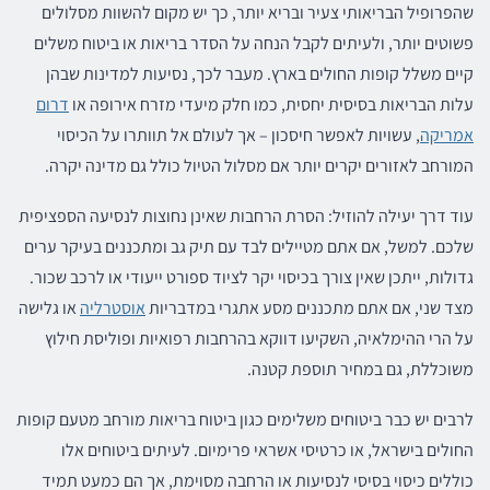
שהפרופיל הבריאותי צעיר ובריא יותר, כך יש מקום להשוות מסלולים
פשוטים יותר, ולעיתים לקבל הנחה על הסדר בריאות או ביטוח משלים
קיים משלל קופות החולים בארץ. מעבר לכך, נסיעות למדינות שבהן
עלות הבריאות בסיסית יחסית, כמו חלק מיעדי מזרח אירופה או
דרום
אמריקה
, עשויות לאפשר חיסכון – אך לעולם אל תוותרו על הכיסוי
המורחב לאזורים יקרים יותר אם מסלול הטיול כולל גם מדינה יקרה.
עוד דרך יעילה להוזיל: הסרת הרחבות שאינן נחוצות לנסיעה הספציפית
שלכם. למשל, אם אתם מטיילים לבד עם תיק גב ומתכננים בעיקר ערים
גדולות, ייתכן שאין צורך בכיסוי יקר לציוד ספורט ייעודי או לרכב שכור.
מצד שני, אם אתם מתכננים מסע אתגרי במדבריות
אוסטרליה
או גלישה
על הרי ההימלאיה, השקיעו דווקא בהרחבות רפואיות ופוליסת חילוץ
משוכללת, גם במחיר תוספת קטנה.
לרבים יש כבר ביטוחים משלימים כגון ביטוח בריאות מורחב מטעם קופות
החולים בישראל, או כרטיסי אשראי פרימיום. לעיתים ביטוחים אלו
כוללים כיסוי בסיסי לנסיעות או הרחבה מסוימת, אך הם כמעט תמיד