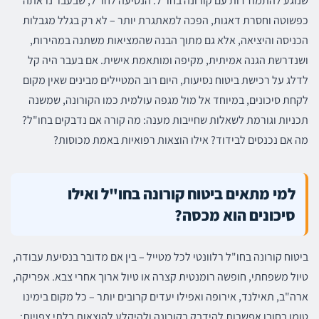
שנוגע להתמודדות עם קורונה בחו"ל. הנסיעה לחו"ל, שבעבר נראתה
כפשוטה וחסרת דאגות, הפכה למאתגרת יותר – לא רק בגלל מגבלות
הכניסה והיציאה, אלא גם מתוך הבנה שהמציאות משתנה במהירות,
ושנדרשת הגנה אמיתית, מקיפה ומותאמת אישית. אם בעבר היה קל
לדלג על רכישת ביטוח נסיעות, היום רוב המטיילים מבינים שאין מקום
לקחת סיכונים, במיוחד אל מול מגפה עולמית כמו הקורונה, שמשנה
תכניות וגורמת לשאלות שחייבות מענה: מה קורה אם נדבקים בחו"ל?
מה אם נכנסים לבידוד? אילו הוצאות רפואיות באמת מכוסות?
למי מתאים ביטוח קורונה בחו"ל ואילו
סיכונים הוא מכסה?
ביטוח קורונה בחו"ל רלוונטי לכל מטייל – בין אם מדובר בנסיעת עבודה,
טיול משפחתי, חופשה רומנטית קצרה או טיול ארוך אחרי צבא. אפריקה,
ארה"ב, תאילנד, אירופה ואפילו יעדים קרובים יותר – כל מקום בימינו
טומן בחובו אפשרות להידבק בקורונה ולהיקלע להוצאות בלתי צפויות: