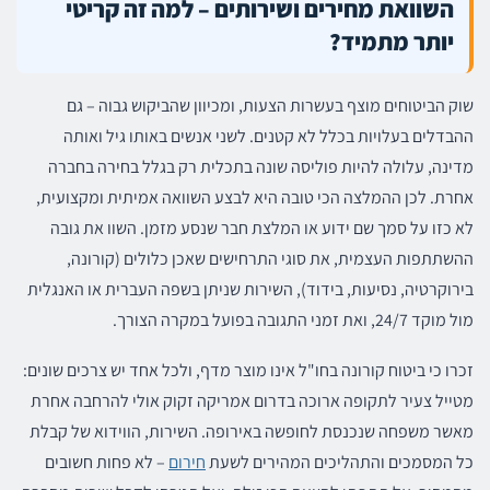
השוואת מחירים ושירותים – למה זה קריטי
יותר מתמיד?
שוק הביטוחים מוצף בעשרות הצעות, ומכיוון שהביקוש גבוה – גם
ההבדלים בעלויות בכלל לא קטנים. לשני אנשים באותו גיל ואותה
מדינה, עלולה להיות פוליסה שונה בתכלית רק בגלל בחירה בחברה
אחרת. לכן ההמלצה הכי טובה היא לבצע השוואה אמיתית ומקצועית,
לא כזו על סמך שם ידוע או המלצת חבר שנסע מזמן. השוו את גובה
ההשתתפות העצמית, את סוגי התרחישים שאכן כלולים (קורונה,
בירוקרטיה, נסיעות, בידוד), השירות שניתן בשפה העברית או האנגלית
מול מוקד 24/7, ואת זמני התגובה בפועל במקרה הצורך.
זכרו כי ביטוח קורונה בחו"ל אינו מוצר מדף, ולכל אחד יש צרכים שונים:
מטייל צעיר לתקופה ארוכה בדרום אמריקה זקוק אולי להרחבה אחרת
מאשר משפחה שנכנסת לחופשה באירופה. השירות, הווידוא של קבלת
כל המסמכים והתהליכים המהירים לשעת
חירום
– לא פחות חשובים