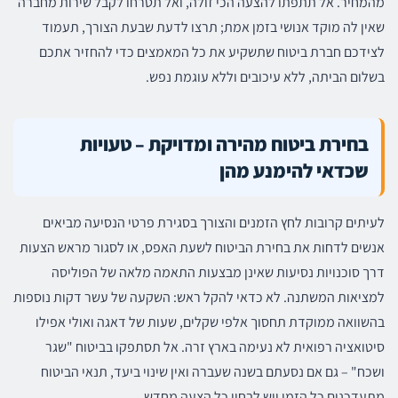
מהמחיר. אל תתפתו להצעה הכי זולה, ואל תטרחו לקבל שירות מחברה
שאין לה מוקד אנושי בזמן אמת; תרצו לדעת שבעת הצורך, תעמוד
לצידכם חברת ביטוח שתשקיע את כל המאמצים כדי להחזיר אתכם
בשלום הביתה, ללא עיכובים וללא עוגמת נפש.
בחירת ביטוח מהירה ומדויקת – טעויות
שכדאי להימנע מהן
לעיתים קרובות לחץ הזמנים והצורך בסגירת פרטי הנסיעה מביאים
אנשים לדחות את בחירת הביטוח לשעת האפס, או לסגור מראש הצעות
דרך סוכנויות נסיעות שאינן מבצעות התאמה מלאה של הפוליסה
למציאות המשתנה. לא כדאי להקל ראש: השקעה של עשר דקות נוספות
בהשוואה ממוקדת תחסוך אלפי שקלים, שעות של דאגה ואולי אפילו
סיטואציה רפואית לא נעימה בארץ זרה. אל תסתפקו בביטוח "שגר
ושכח" – גם אם נסעתם בשנה שעברה ואין שינוי ביעד, תנאי הביטוח
מתעדכנים כל הזמן ויש לבחון כל הצעה מחדש.