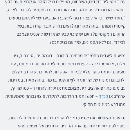
עבור מטיילים בודדים, משפחות, מטיילים בגיל הזהב או קבוצות עם רקע
רפואי – הרחבות לביטוח הקורונה הופכות הרבה פעמים להכרח, לא רק
"נחמד שיש". כדאי לעצור רגע ולחשוב: האם ביעד שאליו אתם נוסעים
קיימות תמותה גבוהה מקורונה? האם נדרשות בדיקות רבות בשל
החוקים המקומיים? האם יש סיכוי סביר שתידרשו להכניס עצמכם
לבידוד, גם ללא תסמינים, מיד עם כניסתכם?
נסיעות ליעדים מחמירים מבחינת קורונה – דוגמת יפן, סינגפור, ניו
זילנד, או אוסטרליה – לעיתים מחייבות פוליסה מורחבת במיוחד, עם
סעיפים דוגמת כיסוי מלא לבידוד, אפשרות להארכת שהות בתשלום
ולרוב גם זמינות של שירותי חילוץ והטסה ברמה גבוהה מאוד. במדינות
עם מערכת רפואה ציבורית מצומצמת או יקרה להחריד – כמו שווייץ,
ארה"ב או
קנדה
– חפשו תמיד הרחבות לתקרת פיצוי גבוהה משמעותית
מהנדרש במינימום החוקי.
גם עבור משפחות עם ילדים, רצוי להוסיף הרחבות רלוונטיות: לדוגמה,
כיסוי לפינוי אווירי יחד עם אחד ההורים והחזרים על טיפול רפואי