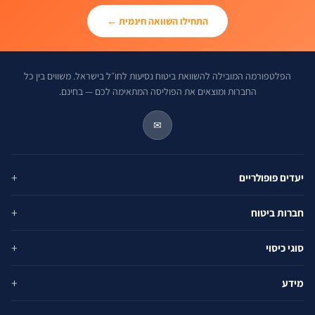
התחילו השוואה חינמית ←
הפלטפורמה המובילה להשוואת ביטוח נסיעות לחו״ל בישראל. משווים בין כל
החברות ומוצאים את הפוליסה המתאימה לכם — בחינם.
✉
יעדים פופולריים
ארה״ב
חברות ביטוח
אירופה
הראל
תאילנד
סוגי כיסוי
PassportCard
יוון
ביטוח רפואי
כלל
ספרד
מידע
ביטול נסיעה
הפניקס
יפן
השוואת חברות
מזוודות