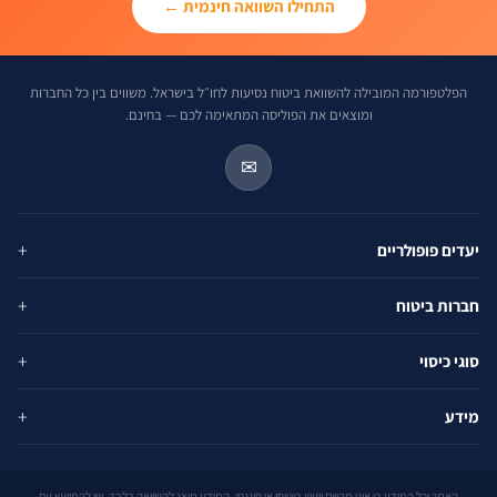
התחילו השוואה חינמית ←
הפלטפורמה המובילה להשוואת ביטוח נסיעות לחו״ל בישראל. משווים בין כל החברות
ומוצאים את הפוליסה המתאימה לכם — בחינם.
✉
יעדים פופולריים
ארה״ב
חברות ביטוח
אירופה
הראל
תאילנד
סוגי כיסוי
PassportCard
יוון
ביטוח רפואי
כלל
מידע
ספרד
ביטול נסיעה
הפניקס
יפן
השוואת חברות
מזוודות
מגדל
אוסטרליה
מנוע השוואה
ציוד אישי
האתר וכל המידע בו אינו מהווים ייעוץ ביטוחי או פיננסי. המידע מוצג להשוואה בלבד. יש להתייעץ עם