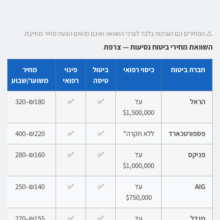
⚠️ המחירים הם הערכות בלבד לצרכי השוואה ואינם מהווים הצעת מחיר מחייבת.
השוואת מחירי ביטוח נסיעות — צרפת
חברת ביטוח
כיסוי רפואי
ביטול
פינוי
מחיר
טיסה
רפואי
משוער/שבוע
הראל
עד
✅
✅
₪180–320
$1,500,000
פספורטכארד
ללא תקרה*
✅
✅
₪220–400
פניקס
עד
✅
✅
₪160–280
$1,000,000
AIG
עד
✅
✅
₪140–250
$750,000
מגדל
עד
✅
✅
₪155–270