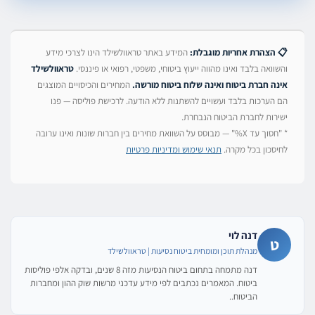
📋 הצהרת אחריות מוגבלת:
המידע באתר טראוולשילד הינו לצרכי מידע
והשוואה בלבד ואינו מהווה ייעוץ ביטוחי, משפטי, רפואי או פיננסי.
טראוולשילד
אינה חברת ביטוח ואינה שלוח ביטוח מורשה.
המחירים והכיסויים המוצגים
הם הערכות בלבד ועשויים להשתנות ללא הודעה. לרכישת פוליסה — פנו
ישירות לחברת הביטוח הנבחרת.
* "חסוך עד X%" — מבוסס על השוואת מחירים בין חברות שונות ואינו ערובה
לחיסכון בכל מקרה.
תנאי שימוש ומדיניות פרטיות
דנה לוי
ט
מנהלת תוכן ומומחית ביטוח נסיעות | טראוולשילד
דנה מתמחה בתחום ביטוח הנסיעות מזה 8 שנים, ובדקה אלפי פוליסות
ביטוח. המאמרים נכתבים לפי מידע עדכני מרשות שוק ההון ומחברות
הביטוח..