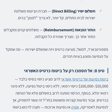
תשלום ישיר (Direct Billing)
— חברת הביטוח משלמת
ישירות לבית החולים. קל יותר, לא צריך "לממן" בכיס.
החזר הוצאות (Reimbursement)
— משלמים קודם ומקבלים
החזר אחר כך. מצריך שמירת כל הקבלות.
פספורטכארד, למשל, מציעה כרטיס ויזה שמשלם ישירות — מה שמקל
על הנסיעה ומונע בעיות תזרים.
טיפ 8: אל תסמכו רק על ביטוח כרטיס האשראי
ביטוח נסיעות של כרטיסי אשראי
לרוב מציע כיסוי בסיסי בלבד —
$50,000–$100,000 כיסוי רפואי, ללא כיסוי ביטול נסיעה, ללא פינוי
רפואי מלא. בנוסף, הכיסוי מותנה לרוב בתשלום מלא של הטיסה
בכרטיס. עבור נסיעות קצרות ופשוטות בחו"ל זה עשוי להספיק, אך
לנסיעות לאמריקה,
אסיה
או נסיעות ארוכות — חובה לרכוש ביטוח