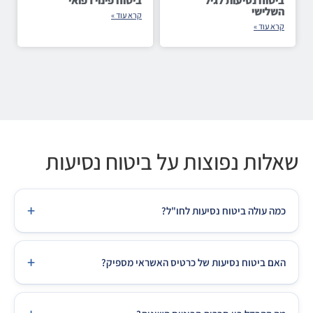
ביטוח נסיעות לגיל
ביטוח פינוי רפואי
השלישי
קרא עוד »
קרא עוד »
שאלות נפוצות על ביטוח נסיעות
+
כמה עולה ביטוח נסיעות לחו"ל?
מחיר ביטוח נסיעות תלוי ביעד, משך הנסיעה וגיל הנוסעים. לאירופה
+
לשבוע מחירים מתחילים מ-30-60₪ לאדם, לארה"ב מ-60-120₪.
האם ביטוח נסיעות של כרטיס האשראי מספיק?
השוואה בין חברות יכולה לחסוך עד 50% על אותו כיסוי.
ברוב המקרים — לא. ביטוח כרטיס אשראי מגביל את הכיסוי הרפואי
(לרוב עד $50,000-100,000 בלבד), לא כולל מחלות קיימות,