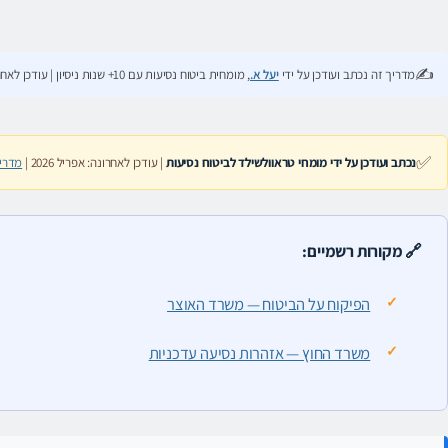
✍️
מדריך זה נכתב ועודכן על ידי
יעל א.
, מומחית ביטוח נסיעות עם 10+ שנות ניסיון | עודכן לאחרונה: יוני 2026
✅
נכתב ועודכן על ידי מומחי טראוולשילד לביטוח נסיעות
| עודכן לאחרונה: אפריל 2026 |
מדרי
🔗 מקורות רשמיים:
הפיקוח על הביטוח — משרד האוצר
משרד החוץ — אזהרות נסיעה עדכניות