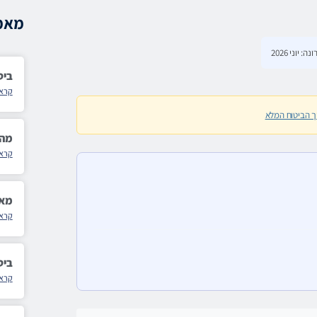
מאמר
ביט
קרא 
ך הביטוח המלא
מה 
קרא 
מא
קרא 
ביט
קרא 