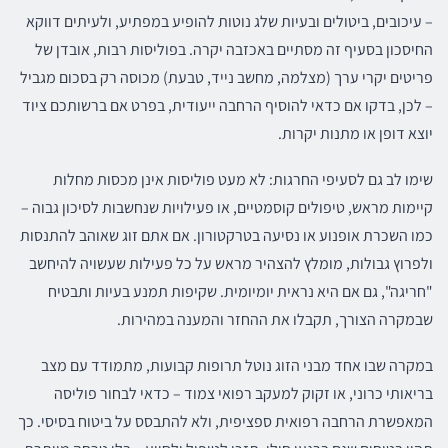
– עיכובים, ביטולים ובעיות שלג נוטות להופיע במפתיע, ולעיתים דווקא
החיסכון בסעיף זה מסתיים באכזבה יקרה. בפוליסות רבות, אובדן של
פריטים יקרי ערך (מצלמה, מחשב נייד, טבעת) מכוסה רק בסכום מגביל
– לכן, בדקו אם כדאי להוסיף הרחבה ייעודית, בפרט אם ברשותכם ציוד
יוצא דופן או מתנות יקרות.
שימו לב גם לסעיפי החרגות: לא מעט פוליסות אינן מכסות מחלות
קיימות מראש, טיפולים קוסמטיים, או פעילויות שנחשבות לסיכון גבוה –
כמו השכרת אופנוע או נסיעה בטרקטורון. אם אתם זוג שאוהב להתנסות
ולפרוץ גבולות, מומלץ להצהיר מראש על כל פעילות שעשויה להיחשב
"חריגה", גם אם היא נראית יומיומית. שקיפות תמנע בעיות ותבטיח
שבמקרה הצורך, תקבלו את ההחזר והמענה במהירות.
במקרה שבו אחד מבני הזוג נוטל תרופות קבועות, מתמודד עם מצב
בריאותי כרוני, או זקוק למעקב רפואי צמוד – כדאי לבחור פוליסה
המאפשרת הרחבה רפואית ספציפית, ולא להתבסס על ביטוח בסיסי. כך