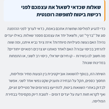
שאלות שכדאי לשאול את עצמכם לפני
רכישת ביטוח לחופשה רומנטית
כדי להגיע לפוליסה שתשרת אתכם באמת, כדאי לערוך לפני ההזמנה
סוג של "בריף" זוגי, ולשאול יחד את עצמכם מספר שאלות: באילו יעדים
נהיה? האם נעשה פעילויות מיוחדות? איזה ציוד נביא איתנו, ומה שווה
להרחיב בכיסוי עבורו? האם לאחד מאתנו יש צרכים רפואיים ייחודיים?
מה חשוב לנו בשירות – קו חירום ישראלי, כיסוי רב לשוני, או התמחות
במדינות שונות?
השיחה הזו, בנוסף להשוואה אובייקטיבית בין הצעות מחיר ופוליסות,
תחסוך כספים, תקל על הבחירה ותעניק שקט נפשי אחד לשני. אפשר
לבדוק באתרי השוואות ביטוח, להתייעץ בפורומים של מטיילים זוגיים,
ואף לקרוא חוות דעת על יעדים דומים – לטובת דיוק מקסימלי בבחירת
הפוליסה.