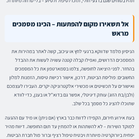
תהיו בטוחים שגם ברגעי חולי, תזכו לטיפול ולסיוע – בלי טרחה מיותרת.
אל תשאירו מקום להפתעות – הכינו מסמכים
מראש
הניסיון מלמד שדווקא ברגעי לחץ או עיכוב, קשה לאתר במהירות את
המסמכים הדרושים, ואפילו קבלה קטנה עשויה לעשות את ההבדל
בהחזר. לפני היציאה לחופשה, צלמו בסמארטפון את כל המסמכים
החשובים: פוליסת הביטוח, דרכון, אישור רכישת טיסות, הזמנות למלון
ואישורים על תכשיטים או מכשירי אלקטרוניקה יקרים. העבירו לעצמכם
(ולבן/בת הזוג) עותק דיגיטלי, אפשר גם בדוא"ל או בענן, כדי לוודא
שתוכלו להציג כל מסמך בכל שלב.
בעת אירוע חירום, הקפידו לדווח כבר בארץ (אם ניתן) או מיד עם ההגעה
למוקד השירות – לא להשתהות או להמתין עד תום החופשה. דיווח מהיר
יפחית ביורוקרטיה מיותרת ויבטיח טיפול רציף וברור מול חברת הביטוח.