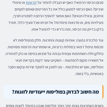
סכום הכיסוי הרפואי? האם יש הגבלה להחזר על
תרופות
או טיפולי
שיניים? האם הכיסוי למטען כולל את כל הפריטים שאתם לוקחים
איתכם, ובאילו תנאים? האם אפשר להוסיף הרחבה לספורט חורף,
פעילויות מים, או סדנאות מיוחדות? אל תניחו שכל סעיף כלול. תמיד
בדקו בדיוק מה הכיסוי, ומה נדרש כדי להפעיל אותו.
עוד מלכודת נפוצה: אותיות קטנות והחרגות. חלק מהפוליסות לא
מכסות טיפול רפואי במחלות כרוניות, או שמחריגות תרופות מסוימות.
בחלקן חלה השתתפות עצמית גבוהה על שיבוש בטיסה או נזק למזוודה.
אל תשאירו מקום להפתעות – השקיעו עשר דקות בקריאת תנאי
הפוליסה, ואם יש התלבטות – פנו לסוכן או למוקד שירות ובקשו הסבר
באנושיות, בלי בושה.
מה חשוב לבדוק בפוליסות ייעודיות לזוגות?
בשנים האחרונות צצות יותר ויותר פוליסות שנבנו במיוחד לזוגות וטסים