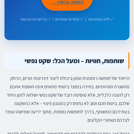
השווה עכשיו →
✅ ללא התחייבות | ✅ מחירים אמיתיים | ✅ כל חברות הביטוח
שותפות, חוויות – ומעל הכל: שקט נפשי
הייחוד של חופשה רומנטית טמון ביכולת ליצור זיכרונות זוגיים, הרחק
מהשגרה ומהיומיום. בחירה במוצר ביטוחי מתאים אינה חושפת אתכם
רק להגנה כלכלית, אלא מוסיפה רובד של שקט נפשי ושלווה לזמן היחד
שלכם. ביטוח חכם וטוב לא נתפס רק כמנגנון פיצוי – אלא כהשקעה
בעתידכם המשותף, בדרך לחופשות נוספות, מתוך ידיעה שמישהו עומד
לצדכם מאחורי הקלעים.
בטיול זוגי, עצם ההחלטה להקדיש זמן להשוואה, לשאול שאלות ולבנות