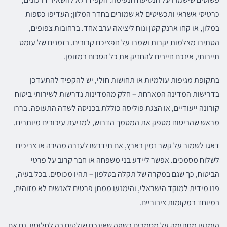
כרטיסי אשראי ותכשיטים לא שמורים בחדר המלון; העדיפו כספות
במלון, או קחו ארנק קטן ונוח ליציאה ערב אחד. ברחובות צפופים,
הסתירו מצלמות יקרות ושמרו על חפציכם קרובים. בזמנים של עומס
תיירותי, אינכם חייבים להחזיק את כל הסכום במזומן.
בתקופת מגיפות עולמיות או תחושות חולי, יש להקפיד להתעדכן
בדרישות המדינה המארחת – חלק מהמדינות נדרשות לשירותי ביטוח
קורונה ייעודיים, או הצגת פוליסה כוללת בכניסה לשדה התעופה. בררו
מראש שהביטוח מספק את המסמך הדרוש, למניעת עיכובים מיותרים.
דאגו לשמור על קשר זמין בארץ, אם תידרשו לעזרה מהירה או צריכים
לשלוח מסמכים. אפשר ליידע בני משפחה או חבר קרוב על פרטי
הביטוח, כך שגם במקרה של תקלה בטלפון – תהיו מכוסים. בכל בעיה,
פנו מידית למוקד הישראלי, והימנעו ממתן פרטים לאנשים לא מזוהים,
במיוחד במקומות ציבוריים.
הימנעו מחתימה על מסמכים בשפה שאינכם שולטים בה לחלוטין, גם אם