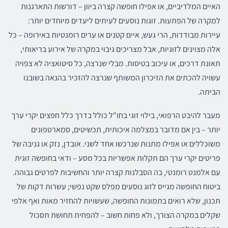
האיים המלדיביים, או אפילו חופשה קצרה ביוון – דורשות התארגנות
למקרה של הפתעות. זוגות נוסעים לעיתים ליעדים מיוחדים יותר:
עיירות מבודדות, הרי געש, איים קטנים או ערים רומנטיות באירופה – כל
אלה מצוינים לזוגיות, אבל מצריכים גיבוי במקרה של אירוע בריאותי,
תאונת דרכים, או עיכוב בטיסות. מבלי שנרצה, כל סיטואציה לא צפויה
עשויה להכתים את הזיכרון המשותף שנרצה להזכיר בהנאה בשובנו
הביתה.
מעבר להיבט הרפואי, בילוי זוגי בחו"ל כולל בדרך כלל חפצים יקרי ערך
יותר – בין אם מדובר במצלמה איכותית, תכשיטים, סמארטפונים
משוכללים או אפילו מתנות שנרכשו אחד לשני. אובדן, נזק או גניבה של
פריטים יקרי ערך הם תקלות אפשריות בכל מסע – ודאי בחופשה זוגית
עם אלמנט רומנטי, בה הסבלנות קצרה יותר והחשיבות לפרטים גבוהה.
ביטוח החופשה מגייס לזוג נוסעים מפלס שקט נפשי; עשרות דקות של
תכנון, שלא רואים בתמונות החופשה, שעשויות להחזיר מאות ואף אלפי
שקלים במקרה הצורך, ולא פחות חשוב – להפחית תחושת תסכול