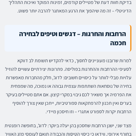
בדיקת חוות דעת של מטיילים קודמים, זמינות המוקד ואיכות התהליך
הדיגיטלי – זה מה שיהפוך את הרגע המאתגר להרבה יותר פשוט.
הרחבות והחרגות – דגשים וטיפים לבחירה
חכמה
למרות שרובנו מעוניינים לחסוך, כדאי להקדיש תשומת לב דווקא
לסעיפי ההרחבות וההחרגות בפוליסה. פתרונות יצירתיים עשויים להוזיל
עלויות מבלי לוותר על כיסויים חשובים: לדוג', חלק מהחברות מאפשרות
בחירה של נוסחאות השתתפות עצמית גבוהה או נמוכה, מה שמפחית
את הפרמיה אך משאיר לכם גיבוי במקרי קיצון. אם אתם מטיילים בעיקר
בערים ואין תכנון להרפתקאות ספורטיביות, ייתכן שאין צורך להוסיף
הרחבות יקרות לספורט אתגרי – וזו חיסכון מיידי.
מצד שני, ישנן הרחבות שחסכון בהן יעלה ביוקר: לדוג', בחופשה רומנטית
בחורף אירופי, ווידאו כי כיסוי הטיסות והכבודה תואם לעומסי מזג האוויר