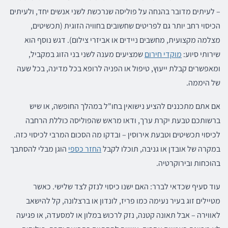
– לעיתים מדובר בהנחה על פוליסה שנרכשת לשני אנשים יחד, ולעיתים
הכיסוי רחב יותר גם לפריטים שחשובים בחוויה הזוגית (תכשיטים,
מצלמה מקצועית, מחשבים ניידים או אביזרי צילום). דגש נוסף הוא
שירותי סיוע:
מוקדי חירום
שמציעים מענה לשני בני הזוג במקביל,
ומאפשרים קבלת ייעוץ, טיפול או הפניה לרופא בכל מדינה, בכל שעה
של היממה.
אם אתם מתכננים להציע נישואין בחו"ל במהלך החופשה, או שיש
ברשותכם טבעת יקרת ערך, ודאו מראש שהפוליסה כוללת הרחבה
לכיסוי תכשיטים וטבעת אירוסין – ובדקו מה הסכום המרבי לכיסוי כזה.
במקרה של אובדן או גניבה, תוכלו לקבל
החזר כספי
הוגן מבלי להסתבך
בהוכחות ובירוקרטיה.
עוד סעיף שכדאי לברר: האם ישנו כיסוי לנזק לצד שלישי. כאשר
מטיילים זוג בעיר נעימה כמו פריז, לונדון או ברצלונה, קל להישאב
לאווירה – אבל תאונה קטנה, נזק לרכוש במלון או למסעדה, או פגיעה