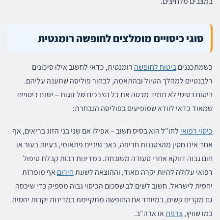
במצבים מלחיצים.
סוגי כיסויים מומלצים לחופשה רומנטית
כשמתכננים
ביטוח לחופשה
רומנטית, כדאי לחשוב אילו סיכונים
רלבנטיים למהלך הטיול ובהתאמה, לבחור פוליסה שתענה עליהם.
ביטוח בסיסי לא תמיד מכסה את כל הצרכים של זוגות – ישנם כיסויים
שמאוד כדאי לוודא שמופיעים בפוליסה הנבחרת:
כיסוי רפואי
לחו"ל הוא בסיס חשוב – אפילו אם שני בני הזוג בריאים, אף
אחד אינו חסין מהצטננות חריפה, כאב שיניים פתאומי, בעיות בעור או
חום גבוה דווקא אחרי סעודה משובחת. במדינות רבות קבלת טיפול
רפואי עלולה להיות יקרה מאוד, וההוצאה לשעת
חירום
אף מופרזת
יחסית לישראל. חשוב לשים לב שסכום הכיסוי גבוה מספיק כדי שיכסה
גם מקרים קשים, במיוחד אם החופשה מתקיימת במדינות יקרות יחסית
כמו שוויץ,
צרפת
או ארה"ב.