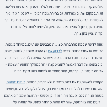
פוליסה קצרה יותר ובמחיר טוב יותר, או לשלב חיסכון באמצעות פוליסה
זוגית במקום שתיים נפרדות. גם בחירת גובה הכיסוי – לא נמוך מדי, אך
לא מוגזם יתר על המידה – תשפיע על המחיר. בחופשה ביעדים עם יוקר
מחיה נמוך, ניתן להתאים את הסכומים, ולעיתים לוותר על הרחבות
יקרות שאין בהן צורך.
שווה לדעת שכמה מהחברות מציעות מבצעים עונתיים, במיוחד בעונות
הביניים או אחרי החגים. כדאי
לבדוק אם
יש הטבה מיוחדת לזוגות, צורת
תשלום נוחה או הנחה בהצגת כרטיס אשראי מסוים. כל חיסכון זעיר כזה
יכול בסופו של דבר לאפשר להוציא קצת יותר במהלך החופשה עצמה –
ארוחה רומנטית יוקרתית, סיור מיוחד או לפחות ראש שקט ובטוח.
הקפידו להשוות גם את רמת השירות ולא רק את המחיר.
ביטוח נסיעות
הוא מוצר שירות לכל דבר: במקרי חירום, היכולת לקבל עזרה מקצועית
בשפה הנוחה לכם, מענה מהיר ומדויק, ופשוט – תחושה שמכירים אתכם
ויודעים מהו צו השעה, שווה לא פחות מהחזר כספי. אל תוותרו על