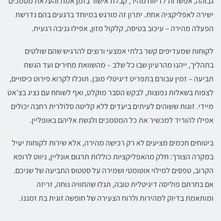
גבוהה, אפשרות לדיווח מהיר, קבלת אישור בזמן אמת והעלאת מסמכים
ישירה לאפליקציה אחת. יתרון זה מורגש במיוחד ברגעים בהם נדרשת
הפעלה מהירה – עיכוב בטיסה, קלקול מזון, אפילו גניבה רגעית.
לקוחות שמעדיפים קשר בלתי אמצעי ורוצים להרגיש שהם שולטים
בתהליך, ייהנו מהרעיון שבו כל שלב – מהשוואת מחירים ועד הגשת
תביעה – זמין עבורם בתפריט דיגיטלי מובן. תוכלו לקרוא פירוט כיסויים,
לצפות בשאלות נפוצות, לבקש הסבר מוקלט, ואף לשוחח עם נציג בצ'אט
מיידי. זוגות ששוהים לעיתים ביעדים ללא קליטה סלולרית רחבה יכולים
אפילו להוריד למכשיר את כל המסמכים ולגשת אליהם באופליין.
ביטוחים חכמים מציעים לא רק רכישה מהירה, אלא שירות לקוחות יעיל
במקרה הצורך: חלק מהאפליקציות כוללות תרגום אונליין, ניווט לרופא
הקרוב, טפסים למילוי אוטומטי ושמירה על סטטוס התביעה של שניכם.
אם בחרתם פוליסה דיגיטלית טובה, תגלו שהחוויה נוחה, זריזה
ומותאמת בדיוק למהירות ולרוח הצעירה של חופשה זוגית בת זמננו.