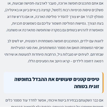
אם אתם מתכננים חופשה ארוכה, מעבר לארבעה-חמישה שבועות, או
משלבים טיסות פנימיות רבות (למשל, קפיצה בין איים ביוון או באיטליה),
מומלץ לברר אם יש צורך להסדיר פוליסת הארכה, או אם נדרש שדרוג
בעת הצורך. גמישות הפוליסה תשמור עליכם גם כשמשנים תכניות,
ומאפשרת להרגיש בטוחים גם במקרה שהחופשה מתארכת או משתנה.
לזוגות עם ילדים, המתכננים חופשה משפחתית רומנטית, יש לשים לב
שכיסוי המשפחה תואם את מספר המשתתפים, ואת סוגי הפעילויות
שבחרתם. לעיתים יש מגבלות גיל, הרחבות מיוחדות לפעוטות או שירותי
רפואה דחופה לילדים – קראו היטב את הסעיפים הללו.
טיפים קטנים שעושים את ההבדל בחופשה
זוגית בטוחה
אם כבר השקעתם בבחירת ביטוח איכותי, אפשר לחדד עוד מספר כלים
פשוטים שישמרו על הנסיעה הנעימה: הקפידו לא להשאיר דרכונים,