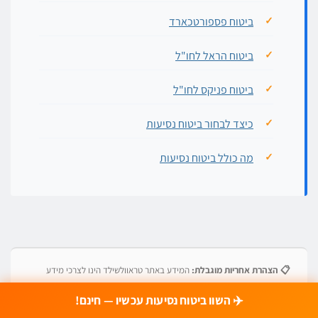
ביטוח פספורטכארד
ביטוח הראל לחו"ל
ביטוח פניקס לחו"ל
כיצד לבחור ביטוח נסיעות
מה כולל ביטוח נסיעות
📋 הצהרת אחריות מוגבלת:
המידע באתר טראוולשילד הינו לצרכי מידע
והשוואה בלבד ואינו מהווה ייעוץ ביטוחי, משפטי, רפואי או פיננסי.
טראוולשילד
✈️ השוו ביטוח נסיעות עכשיו — חינם!
אינה חברת ביטוח ואינה שלוח ביטוח מורשה.
המחירים והכיסויים המוצגים