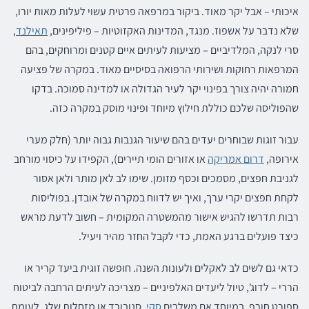
איכותי – אבל יקר מאוד. ביקור במרפאה פרטית עשוי לעלות מאות יורו,
שלא נדבר על אשפוז. מנגד, המדינות האקזוטיות – פיליפינים,
תאילנד
,
סרי לנקה, המלדיביים – מציעות לעיתים איים קטנים ומרוחקים, בהם
המרפאות רחוקות ושירותי הרפואה בסיסיים מאוד. במקרה של פציעה
חמורה יהיה צורך בפינוי יקר לעיר הגדולה או למדינה סמוכה. בדקו
שהפוליסה שלכם כוללת חילוץ מיוחד ופינוי מוסק במקרה כזה.
עבור זוגות שבוחרים יעדים בהם שיעור הגנבות גבוה יותר (חלק מערי
אירופה,
דרום אמריקה
או אזורים הומי תיירים), הקפידו על כיסוי מורחב
לגניבת חפצים, מסמכים וכסף מזומן. שימו לב לאן מותר ולאן אסור
לקחת חפצים יקרי ערך, ואיך יש לדווח במקרה של אובדן. בפוליסות
רבות תדרשו להגיש אישור מהמשטרה המקומית – חשוב לדעת מראש
כיצד פועלים ברגע האמת, כדי לקבל החזר מהיר ויעיל.
כדאי גם לשים לב לאקלים ולעונות השנה. חופשה זוגית ביעד קריר או
הררי – לדוג', טיול ליעדים האלפיניים – מצריכה לעיתים הרחבה לביטוח
ספורט חורף, במיוחד אם משלבים
סקי
, סנובורד או מזחלות שלג. לעומת