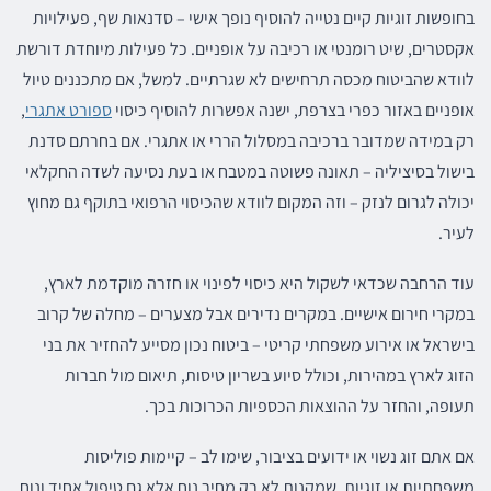
בחופשות זוגיות קיים נטייה להוסיף נופך אישי – סדנאות שף, פעילויות
אקסטרים, שיט רומנטי או רכיבה על אופניים. כל פעילות מיוחדת דורשת
לוודא שהביטוח מכסה תרחישים לא שגרתיים. למשל, אם מתכננים טיול
אופניים באזור כפרי בצרפת, ישנה אפשרות להוסיף כיסוי
ספורט אתגרי
,
רק במידה שמדובר ברכיבה במסלול הררי או אתגרי. אם בחרתם סדנת
בישול בסיציליה – תאונה פשוטה במטבח או בעת נסיעה לשדה החקלאי
יכולה לגרום לנזק – וזה המקום לוודא שהכיסוי הרפואי בתוקף גם מחוץ
לעיר.
עוד הרחבה שכדאי לשקול היא כיסוי לפינוי או חזרה מוקדמת לארץ,
במקרי חירום אישיים. במקרים נדירים אבל מצערים – מחלה של קרוב
בישראל או אירוע משפחתי קריטי – ביטוח נכון מסייע להחזיר את בני
הזוג לארץ במהירות, וכולל סיוע בשריון טיסות, תיאום מול חברות
תעופה, והחזר על ההוצאות הכספיות הכרוכות בכך.
אם אתם זוג נשוי או ידועים בציבור, שימו לב – קיימות פוליסות
משפחתיות או זוגיות, שמקנות לא רק מחיר נוח אלא גם טיפול אחיד ונוח