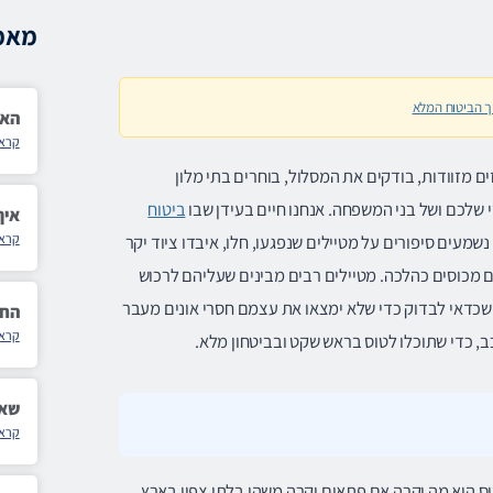
מאמר
ך הביטוח המלא
האם
קרא 
 מזוודות, בודקים את המסלול, בוחרים בתי מלון
 שלכם ושל בני המשפחה. אנחנו חיים בעידן שבו
ביטוח
איך
שמעים סיפורים על מטיילים שנפגעו, חלו, איבדו ציוד יקר
קרא 
ם מכוסים כהלכה. מטיילים רבים מבינים שעליהם לרכוש
ם שכדאי לבדוק כדי שלא ימצאו את עצמם חסרי אונים מעבר
החז
קרא 
ב, כדי שתוכלו לטוס בראש שקט ובביטחון מלא.
שאל
קרא 
ס הוא מה יקרה אם פתאום יקרה משהו בלתי צפוי בארץ