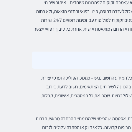
 עצמכם זקוקים לפתרונות מיוחדים – איתור שירותי
כולל עזרה דחופה, פינוי רפואי והחזרי הוצאות, ולא פחות
חשוב – שירות לקוחות בשפה אותה תבינו היטב. משפחות הנוסעות עם ילדים קטנים זקוקות לפוליסות עם זמינות רופאים 24/7 ושירות
וודא הרחבה מותאמת אישית, אחרת כל סיבוך רפואי ישאיר
 המידע החשוב נגיש – מסמכי הפוליסה ופרטי יצירת
 בהכוונה לשירותים המתאימים. חשוב לדעת כי רוב
שלול זכויות. שמרו את כל המסמכים, אישורים, קבלות
סוכרת, אסטמה, שהכיסוי שלהם מחייב הרחבה מראש. חברות
פות קבועות. כל אי דיוק או הסתרה עלולים לגרום