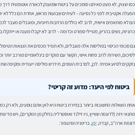
כמו שצוין, לא מעט מאיתנו סומכים על ביטוח שמוענק לכאורה אוטומטית דרך כ
הפעלה אקטיבית לפני כל נסיעה – לעיתים שבועות מראש, אחרת הם כלל לא יהי
הם לא מותאמים אישית, לרוב לא כוללים הרחבות חיוניות, ומוגבלים מעבר לכמו
כרוניות, נשים בהריון, מטיילי ספורט וכדומה – לרוב לא יקבלו מענה או ייתקלו 
גם סכומי הכיסוי בפוליסות אלה מוגבלים, ולא תמיד מכסים את הוצאות הטיפו
לסיכום, השירות לרוב פחות אישי, הקשר עם מוקדים בינלאומיים מורכב יותר 
נזקקים לסיוע אמיתי. לכן, למרבית הטסים, תידרש פוליסה ייעודית ומקיפה שת
ביטוח לפי היעד: מדוע זה קריטי?
אחת השאלות החשובות ביותר בבחירת ביטוח היא לאן אתם נוסעים, ולא רק כמה
מתנאי ויזה (לדוגמה שווייץ, ניו זילנד ואוסטרליה בחלק מן המקרים), ויש מדינ
דוגמת ארה"ב, קנדה,
יפן
, בריטניה וסינגפור.