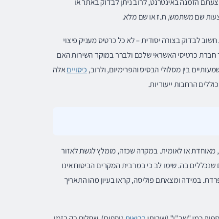
עתם הזמנה באינטרנט, לרוב ניתן לבדוק באתר או
עות שם משתמש, ת.ז או שם מלא.
שוב לבדוק בצורה יסודית – לא כל כרטיס מעניק פיצוי
 חברת כרטיסי האשראי שלכם ולברר במוקד השירות האם
מעותיים בין מסלולי הבסיס והפרימיום, ולרוב,
כיסויים
אלה
וללים הרחבות ייעודיות.
, מאוחדת או לאומית. במקרה שכזה, מומלץ לגשת לאזור
שנכללים בה. שימו לב כי במרבית המקרים הביטוח אינו
רדת. במידה ומצאתם פוליסה, קראו בעיון מהו התאריך
פות כמו "שב"ן" (שירותי
בריאות
נוספים), שחלים רק בזמן