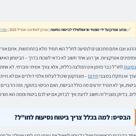
✅
נכתב ועודכן על ידי מומחי טראוולשילד לביטוח נסיעות
| עודכן לאחרונה: אפריל 2026 |
מדרי
הרגע שבו אתם מתכוננים לנסיעה לחו"ל הוא תמיד מלא בהתרגשות. אתם אורזים
ומזמינים אטרקציות. אך רגע אחד חשוב לא כדאי לשכוח בדרך – הביטחון האישי
נסיעות
לחו"ל כבר מזמן אינו המלצה כללית, אלא צורך אמיתי והכרחי. לא אחת נ
ערך או נתקלו במצבי
חירום
– מונח קטן שיכול לעלות אלפי דולרים אם לא היית
ביטוח, אך לא תמיד יודעים מה כולל הביטוח, האם הכיסוי בתוקף, ומה הדברי
לים. בדיוק בשביל זה חשוב לדעת איך לבדוק אם יש לכם ביטוח וממה הוא מורכ
הבסיס: למה בכלל צריך ביטוח נסיעות לחו"ל?
אחד הדברים הראשונים שעל כל נוסע לשאול את עצמו רגע לפני שעולה על מטו