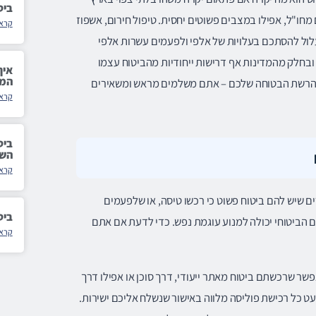
ביט
חו"ל, אפילו במצבים פשוטים יחסית. טיפול חירום, אשפוז
קרא 
לול להסתכם בעלויות של אלפי ולפעמים עשרות אלפי
, ובחלק מהמדינות אף דרישות ייחודיות מהביטוח עצמו
איך
המה
צם הרשת הבטוחה שלכם – אתם משלמים מראש ומשאירים
קרא 
השו
קרא 
 שיש להם ביטוח פשוט כי רכשו טיסה, או שלפעמים
ביט
 הביטוחי יכולה למנוע עוגמת נפש. כדי לדעת אם אתם
קרא 
שר שרכשתם ביטוח מאתר ייעודי, דרך סוכן או אפילו דרך
עט כל רכישת פוליסה מלווה באישור שנשלח אליכם ישירות.