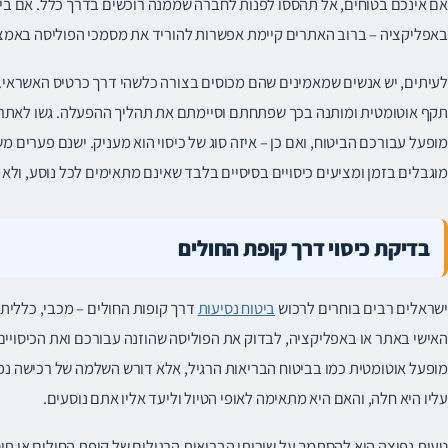
אם אינכם בטוחים, אל תהססו לפנות לחברה שממנה רוכשים בדרך כלל. אם ביצ
באפליקציה – ברוב האתרים קיימת אפשרות להוריד את מסמכי הפוליסה באמצ
לעיתים, יש אנשים שמאמינים שהם מכוסים בצורה כלשהי דרך כרטיס האשראי. ח
תקף אוטומטית ומותנה בכך שפתחתם וסיימתם את תהליך ההפעלה. גשו לאתר
מופעל עבורכם הביטוח, ואם כן – איזה סוג של כיסוי הוא מעניק. ישנם פערים מש
מוגבלים בזמן ומציעים כיסויים בסיסיים בלבד שאינם מתאימים לכל נוסע, ולא כ
בדיקת כיסוי דרך קופת החולים
ישראלים רבים בוחרים לרכוש
ביטוח נסיעות
דרך קופות החולים – מכבי, כללית
האישי באתר או באפליקציה, לבדוק את הפוליסה שהוזנה עבורכם ואת הכיסויים 
מופעל אוטומטית כמו בביטוח הבריאות הרגיל, אלא דורש השלמה של רכישה נפ
עליו היא חלה, והאם היא מתאימה לאופי הטיול וליעד אליו אתם נוסעים.
טעות נפוצה היא להסתמך על שירותי הבריאות הרגילים של קופת החולים או תוס