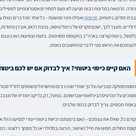
הזרה. הרפואה במדינות רבות מגיעה לא פעם למחירים אסטרונומיים למטיילים מ
בבית חולים, ניתוחים,
תרופות
ואפילו פינוי מהשטח – כל אחד מהדברים האלו ע
דולרים. מעבר לכך, ישנם מקרים של ביטול טיסות, גניבת רכוש, אובדן מזוודות
(למשל, ביטוח קורונה בארה"ב בתקופות מסוימות). ביטוח הנסיעות הוא בע
לעצמכם את הראש פנוי לדברים החשובים באמת.
האם קיים כיסוי ביטוחי? איך לבדוק אם יש לכם ביטוח
הסטטיסטיקה מצביעה על כך שמדי שנה רבים מהישראלים שטסים לחו"ל סבורים
סומכים על הכרטיס הבינלאומי שברשותם. בפועל, רק בדיקה יסודית של מצבכם
באמת מכוסים, צריך לבדוק בכמה שלבים:
קודם כל, שאלו את עצמכם – האם ביצעתם רכישת ביטוח ייעודי לנסיעה הזו? אפ
קופת החולים. חפשו את מייל האישור, הודעה בסלולרי או כל מסמך רלוונטי. כמ