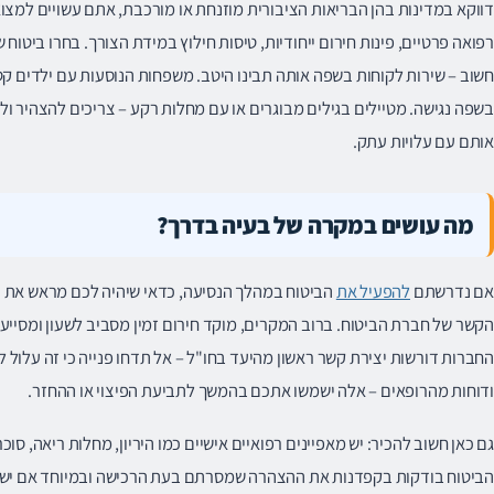
דווקא במדינות בהן הבריאות הציבורית מוזנחת או מורכבת, אתם עשויים למצוא
רפואה פרטיים, פינות חירום ייחודיות, טיסות חילוץ במידת הצורך. בחרו ביטוח ש
בשפה נגישה. מטיילים בגילים מבוגרים או עם מחלות רקע – צריכים להצהיר ול
אותם עם עלויות עתק.
מה עושים במקרה של בעיה בדרך?
אם נדרשתם
להפעיל את
הביטוח במהלך הנסיעה, כדאי שיהיה לכם מראש את כל
הקשר של חברת הביטוח. ברוב המקרים, מוקד חירום זמין מסביב לשעון ומסייע
החברות דורשות יצירת קשר ראשון מהיעד בחו"ל – אל תדחו פנייה כי זה עלול ל
ודוחות מהרופאים – אלה ישמשו אתכם בהמשך לתביעת הפיצוי או ההחזר.
גם כאן חשוב להכיר: יש מאפיינים רפואיים אישיים כמו היריון, מחלות ריאה, 
הביטוח בודקות בקפדנות את ההצהרה שמסרתם בעת הרכישה ובמיוחד אם יש תרו