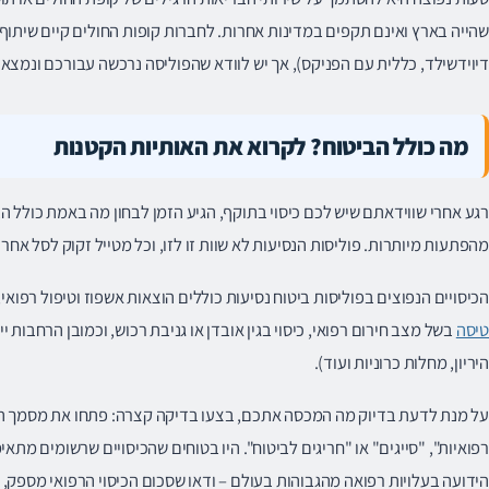
שהייה בארץ ואינם תקפים במדינות אחרות. לחברות קופות החולים קיים שיתוף
דיוידשילד, כללית עם הפניקס), אך יש לוודא שהפוליסה נרכשה עבורכם ונמצא
מה כולל הביטוח? לקרוא את האותיות הקטנות
רגע אחרי שווידאתם שיש לכם כיסוי בתוקף, הגיע הזמן לבחון מה באמת כולל הב
מהפתעות מיותרות. פוליסות הנסיעות לא שוות זו לזו, וכל מטייל זקוק לסל אחר ש
הכיסויים הנפוצים בפוליסות ביטוח נסיעות כוללים הוצאות אשפוז וטיפול רפואי,
טיסה
בשל מצב חירום רפואי, כיסוי בגין אובדן או גניבת רכוש, וכמובן הרחבות י
היריון, מחלות כרוניות ועוד).
על מנת לדעת בדיוק מה המכסה אתכם, בצעו בדיקה קצרה: פתחו את מסמך הפו
רפואיות", "סייגים" או "חריגים לביטוח". היו בטוחים שהכיסויים שרשומים מת
הידועה בעלויות רפואה מהגבוהות בעולם – ודאו שסכום הכיסוי הרפואי מספק, ו