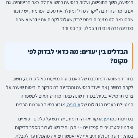
הנסיעה, משך החופשה, ועלות הנסיעה בהשוואה להוצאה הביטוחית. גם
אם נדמה שהרחבה "יקרה מדי" ומעלה את סכום הפרמיה, יש לזכור
שההוצאה הזו מזערית ביחס לנזק שעלול לקרות אם יידרש אישפוז
במדינה זרה או בידוד במלון יקר במיוחד.
הבדלים בין יעדים: מה כדאי לבדוק לפי
מקום?
בתוך המשוואה המורכבת של האם ביטוח נסיעות כולל קורונה, חשוב
לקחת בחשבון את ייעוד הנסיעה והמדינה בה מבקרים. ביטוח שיענה על
צרכי תרמילאי בטיול במזרח שונה מאוד מזה שיתאים למשפחה
המטיילת בערים הגדולות של
אירופה
, או זוג בסיור בארצות הברית.
במדינות כמו
יפן
או קוריאה הדרומית, יש דגש על כללים רפואיים
ואדמיניסטרטיביים קפדניים – ייתכן ותידרשו לעבור מספר בדיקות
במהלך השהות, ולעיתים אף לא יאפשרו יציאה מהמלון עד לקבלת