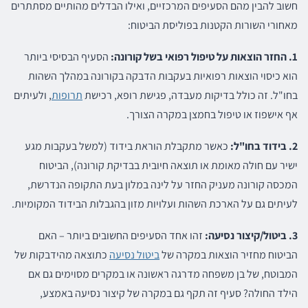
חשוב להבין מהם הסעיפים המרכזיים, ואילו הבדלים מהותיים מסתתרים
מאחורי השורות הקטנות בפוליסת הביטוח:
1. החזר הוצאות על טיפול רפואי בשל קורונה:
הסעיף הבסיסי ביותר
הוא כיסוי הוצאות רפואיות בעקבות הדבקה בקורונה במהלך השהות
בחו"ל. זה כולל בדיקות מעבדה, פגישת רופא, רכישת
תרופות
, ולעיתים
אף אישפוז או טיפול בחמצן במקרה הצורך.
2. בידוד בחו"ל:
כאשר מתקבלת הוראת בידוד (למשל בעקבות מגע
ישיר עם חולה מאומת או תוצאה חיובית בבדיקת קורונה), הביטוח
המכסה קורונה מעניק החזר על לינה במלון בעת התקופה הנדרשת,
לעיתים גם על הארכת השהות ועלויות מזון בהגבלות הבידוד המקומיות.
3. ביטול/קיצור נסיעה:
זהו אחד הסעיפים החשובים ביותר – האם
הביטוח מחזיר הוצאות במקרה של
ביטול נסיעה
כתוצאה מהידבקות של
המבוטח, של בן משפחה מדרגה ראשונה או במקרים מסוימים גם אם
הילד החולה? סעיף זה תקף גם במקרה של קיצור נסיעה באמצע,