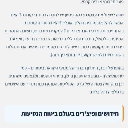
פער תרבותי או בירוקרטי.
שווה לשאול את עצמכם: כמה ניסיון יש לחברה בהחזרי קורונה? האם
אפשר לנהל את מרבית ההליך אונליין? האם החברה עומדת
בהתחייבויות במצבי הסגר או בידוד? למקרים מורכבים, חשובה התמחות
אמיתית – למשל, היכרות עם כללי הבריאות שבמדינת היעד, ואף עם
פרוצדורות מקומיות כמו דרישה לתרגום מסמכים רפואיים או התנהלות
בשגרירויות (למי שתקוע בידוד ומאריך ויזה).
בסופו של דבר, היתרון הברור של מנועי השוואת ביטוחים – כמו
טראוולשילד – נובע מהחיסכון בזמן, בזיהוי תוספות ומבצעים משתנים,
וכן בהשוואה צמודה של פרטי הפוליסות המתעדכנות תדיר עם השינויים
ברגולציה הגלובלית.
חידושים ופיצ'רים בעולם ביטוח הנסיעות