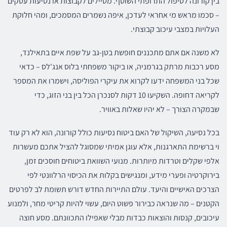
בין קורונה לטיפול התרופתי השוטף. מטיילים לקבוצות או נסיעות עסקים
– סכמו מראש מי אחראי לעדכן, איפה נשמרים המסמכים, ומהי חלוקת
העלויות במצבי עיכוב קבוצתי.
לא משנה אם אתם מתכננים חופשת בטן-גב על שפת איים בתאילנד,
מסע רכבות מרתק בגרמניה, או ביקור משפחתי בלוס אנג'לס – כדאי
שכל בני המשפחה ידעו לקרוא את עיקרי הפוליסה, וישמרו את המספר
לקריאה דחופה. השקיעו 10 דקות לסנכרן הכל בין בני הזוג, כדי
שבמקרה הצורך – לא יהיו שאלות באוויר.
בכל נסיעה, השיקול של האם ביטוח נסיעות כולל קורונה, הוא לא רק עוד
וי ברשימת התארגנות, אלא עוגן אמיתי שמסוגל להציל אתכם מעשרות
אלפי שקלים וטרדות מיותרות. מנועי השוואת ביטוחים חוסכים זמן,
בירוקרטיה ופערי מידע, ומנגישים בקלות את הכיסוי הרלוונטי לפי
הצרכים האישיים והיעד. עולם התיירות החדש דורש תשומת לב לפרטים
הקטנים – מה שנראה כבירור פשוט היום, עשוי להיות קריטי מחר, ולמנוע
עיכובים, קנסות והוצאות כבדות מבלי שאפילו התכוונתם. מסע חוצה