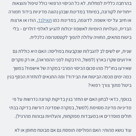
בהרחבה כללית למחלות. לא כל הכיסוי הרפואי כולל טיפול והוצאות
ייחודיות לקורונה, במיוחד במדינות שבהן נהוגה מדיניות בידוד חמורה
או חיוב על ימי אשפוז. לדוגמה, במדינות כמו
תאילנד
, הודו או ארצות
הברית, העלויות היומיות לאשפוז יכולות להגיע לאלפי דולרים – בלי
ביטוח מתאים, החוויה עלולה להפוך לקטסטרופה כלכלית.
שנית, יש לשים לב להגבלות שנקבעות בפוליסה: האם היא כוללת גם
אירועים שקרו בארץ (למשל, הידבקות לפני ההמראה), או רק מקרים
שאירעו בחו"ל? מהו סכום הכיסוי המרבי במקרה של אישפוז? במשך
כמה ימים מכסה הביטוח את הבידוד? ומה התנאים להחזרת הכסף בגין
ביטול מתוך צורך רפואי?
בנוסף, כדאי לבחון האם יש החזר בגין בדיקות קורונה נדרשות על פי
מדיניות מדינה מסוימת (למשל, במקרה שמדינה דורשת בדיקה בבתי
חולים מוסדרים או במעבדות מפוקחות, והעלויות גבוהות מהרגיל).
עוד נושא מהותי: האם הפוליסה תופסת גם אם מבוטח מחוסן או לא