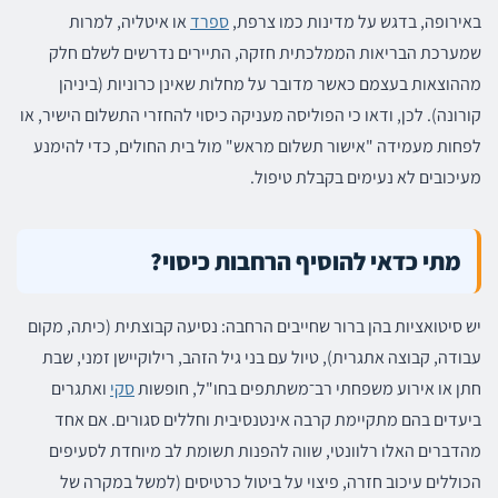
באירופה, בדגש על מדינות כמו צרפת,
ספרד
או איטליה, למרות
שמערכת הבריאות הממלכתית חזקה, התיירים נדרשים לשלם חלק
מההוצאות בעצמם כאשר מדובר על מחלות שאינן כרוניות (ביניהן
קורונה). לכן, ודאו כי הפוליסה מעניקה כיסוי להחזרי התשלום הישיר, או
לפחות מעמידה "אישור תשלום מראש" מול בית החולים, כדי להימנע
מעיכובים לא נעימים בקבלת טיפול.
מתי כדאי להוסיף הרחבות כיסוי?
יש סיטואציות בהן ברור שחייבים הרחבה: נסיעה קבוצתית (כיתה, מקום
עבודה, קבוצה אתגרית), טיול עם בני גיל הזהב, רילוקיישן זמני, שבת
חתן או אירוע משפחתי רב־משתתפים בחו"ל, חופשות
סקי
ואתגרים
ביעדים בהם מתקיימת קרבה אינטנסיבית וחללים סגורים. אם אחד
מהדברים האלו רלוונטי, שווה להפנות תשומת לב מיוחדת לסעיפים
הכוללים עיכוב חזרה, פיצוי על ביטול כרטיסים (למשל במקרה של