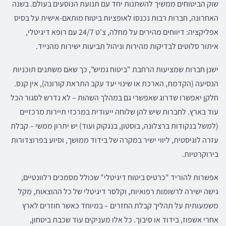
שוק הביטוחים ממשיך להשתנות יחד עם תנועת הנוסעים בעולם. בשנה
האחרונה, חברות רבות נכנסו לאופציות ביטוח מותאם-אישית על בסיס
אפליקציה: דיווחים מהירים על מחלה, צ'ט 24/7 עם רופא דיגיטלי,
איתור סלוטים לבדיקות מהירות וניהול תביעות ישירות מהנייד.
ישנן חברות שמציעות הרחבת "ביטוח גמיש", כך שאם משתנים תוכניות
הנסיעה (הקדמת, הארכת או שינוי יעד עקב התראת קורונה), אין קנס.
חלקן יאפשרו שדרוג שאפשרי גם במהלך השהות – לא נדרש לסגור הכל
עוד בארץ. לחברות שיש להן שלוחה ייעודית במרכזי תיירות מרכזיים
(למשל בנקודות ברצלונה, בוסטון, בנגקוק ועוד) יש יתרון ממשי – קבלת
עזרה לוגיסטית, ליווי ישיר במקרה של בידוד ממושך, וסיוע בפרוצדורות
בירוקרטיות.
אפשרות להוריד "כרטיס ביטוח דיגיטלי" שכולל מסמכים רלוונטיים,
גישה ישירה לרשומות רפואיות, וקלסר דיגיטלי של כל ההוצאות, מקל
משמעותית על תהליך קבלת החזרים – במיוחד כאשר חוזרים לארץ
אחרי אשפוז, בידוד או סיבוך. כל אלו מעניקים עוד שכבת ביטחון,