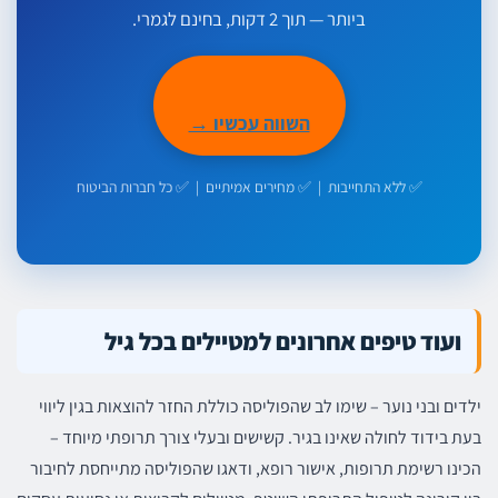
ביותר — תוך 2 דקות, בחינם לגמרי.
השווה עכשיו →
✅ ללא התחייבות | ✅ מחירים אמיתיים | ✅ כל חברות הביטוח
ועוד טיפים אחרונים למטיילים בכל גיל
ילדים ובני נוער – שימו לב שהפוליסה כוללת החזר להוצאות בגין ליווי
בעת בידוד לחולה שאינו בגיר. קשישים ובעלי צורך תרופתי מיוחד –
הכינו רשימת תרופות, אישור רופא, ודאגו שהפוליסה מתייחסת לחיבור