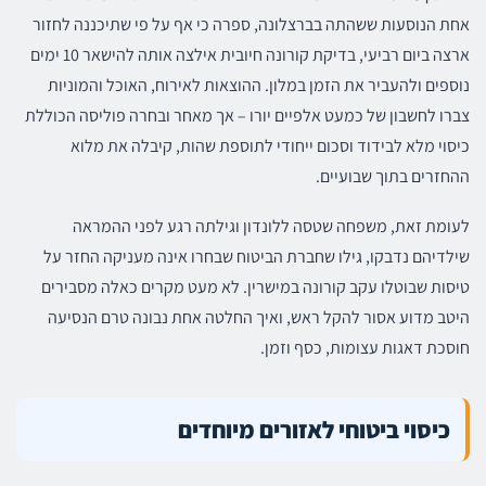
אחת הנוסעות ששהתה בברצלונה, ספרה כי אף על פי שתיכננה לחזור
ארצה ביום רביעי, בדיקת קורונה חיובית אילצה אותה להישאר 10 ימים
נוספים ולהעביר את הזמן במלון. ההוצאות לאירוח, האוכל והמוניות
צברו לחשבון של כמעט אלפיים יורו – אך מאחר ובחרה פוליסה הכוללת
כיסוי מלא לבידוד וסכום ייחודי לתוספת שהות, קיבלה את מלוא
ההחזרים בתוך שבועיים.
לעומת זאת, משפחה שטסה ללונדון וגילתה רגע לפני ההמראה
שילדיהם נדבקו, גילו שחברת הביטוח שבחרו אינה מעניקה החזר על
טיסות שבוטלו עקב קורונה במישרין. לא מעט מקרים כאלה מסבירים
היטב מדוע אסור להקל ראש, ואיך החלטה אחת נבונה טרם הנסיעה
חוסכת דאגות עצומות, כסף וזמן.
כיסוי ביטוחי לאזורים מיוחדים