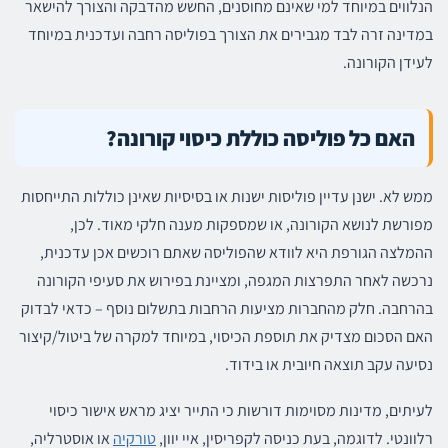
הנלווים במיוחד למי שאינם מחוסנים, החשש מהדבקה והצורך להישאר
במדינה זרה לבד מגבירים את הצורך בפוליסה רחבה ועדכנית במיוחד
לעידן הקורונה.
האם כל פוליסה כוללת כיסוי קורונה?
ממש לא. ישנן עדיין פוליסות ישנות או בסיסיות שאינן כוללות התייחסות
מפורשת לנושא הקורונה, או שמספקות מענה חלקי מאוד. לכן,
ההמלצה הגורפת היא לוודא שהפוליסה שאתם רוכשים אכן עדכנית,
נרכשה לאחר התפרצות המגפה, ומציינת בפירוש את סעיפי הקורונה
בהרחבה. חלק מהחברות מציעות הרחבות בתשלום נוסף – כדאי לבדוק
האם הסכום מצדיק את תוספת הכיסוי, במיוחד למקרה של ביטול/קיצור
נסיעה עקב תוצאה חיובית או בידוד.
לעיתים, מדינות מסוימות דורשות כי התייר יציג מראש אישור כיסוי
רלוונטי. לדוגמה, בעת כניסה לקפריסין, איי יוון,
טורקיה
או אוסטרליה,