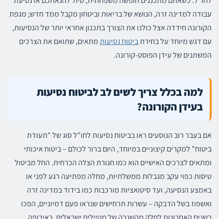
לחו"ל. כשאתם מתכננים חופשה משפחתית, טיול להנאתכם או נסיעת
עבודה למדינה זרה, הנושא של בריאות וביטחון מקבל ממד חדש; מגפת
הקורונה חידדה אצל כולנו את הצורך בתכנון אחראי יותר של הנסיעות,
עם דגש מיוחד על בחירת
ביטוח נסיעות
מתאים, שתואם את הצרכים
המשתנים של עידן הפוסט-קורונה.
למה בכלל צריך לשים לב לביטוח נסיעות
בעידן הקורונה?
אם בעבר רוב הנוסעים ראו בביטוח נסיעות לחו"ל סוג של "תעודת
ביטוח" למקרים קיצוניים במיוחד, היום ברור לכולם – ביטוח איכותי
ומתאים לצרכים האישיים הוא כמו חגורת הצלה הכרחית. החל מביטול
טיסות כפוי עקב מגבלות ממשלתיות, מחלה מפתיעה רגע לפני או
באמצע הנסיעה, ועד סיטואציות מורכבות כמו בידוד במדינה זרה
ואשפוז בשל הדבקה – עשרות תרחישים שנראו פעם דמיוניים, הפכו
בשנים האחרונות לחלק מהשגרה של מטיילים ישראלים, באירופה,