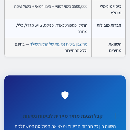
כיסוי מינימלי
$500,000 כיסוי רפואי + פינוי רפואי + ביטול טיסה
מומלץ
חברות מובילות
הראל, פספורטכארד, פניקס, AIG, מגדל, כלל,
מנורה
השוואת
מחשבון ביטוח נסיעות של טראוולשילד
— בחינם
מחירים
וללא התחייבות
🛡️
קבל הצעת מחיר מיידית לביטוח נסיעות
השווה בין כל חברות הביטוח ומצא את הפוליסה המשתלמת