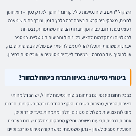
השיקול "האם ביטוח נסיעות כולל קורונה" חוסך לא רק כסף – הוא חוסך
לחצים, מאבקי בירוקרטיה בשפה זרה בלחץ הזמן, וצורך בחיפוש מענה
רפואי בעת חרום. עם הזמן, חברות הביטוח משתפרות, נצמדות
לרגולציה ומתקדמות להציע כלי ניהול ותביעות דיגיטליים. במספר
אבחנות פשוטות, תוכלו להחליט אם להישאר עם פוליסה בסיסית וטובה,
או להוסיף עוד הרחבה – במיוחד ליעדים מסוימים או אוכלוסיות בסיכון.
ביטוחי נסיעות: באיזו חברת ביטוח לבחור?
כבכל תחום פיננסי, גם בתחום ביטוחי נסיעות לחו"ל, יש הבדל מהותי
באיכות הכיסוי, מהירות השירות, היקף ההחזרים ורמת השקיפות. חברות
מובילות מציעות מסלולים מגוונים; חלקן מתמחות ביעדים רחוקים,
אחרות בגביית תביעות פשוטה, וחלקן מספקות מחלקת שירות בעברית
הפועלת מסביב לשעון – נתון משמעותי כאשר קורה אירוע מורכב וקיים