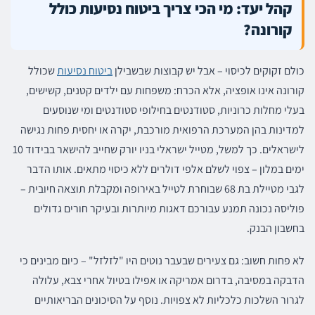
קהל יעד: מי הכי צריך ביטוח נסיעות כולל
קורונה?
כולם זקוקים לכיסוי – אבל יש קבוצות שבשבילן
ביטוח נסיעות
שכולל
קורונה אינו אופציה, אלא הכרח: משפחות עם ילדים קטנים, קשישים,
בעלי מחלות כרוניות, סטודנטים בחילופי סטודנטים ומי שנוסעים
למדינות בהן המערכת הרפואית מורכבת, יקרה או יחסית פחות נגישה
לישראלים. כך למשל, מטייל ישראלי בניו יורק שחייב להישאר בבידוד 10
ימים במלון – צפוי לשלם אלפי דולרים ללא כיסוי מתאים. אותו הדבר
לגבי מטיילת בת 68 שבוחרת לטייל באירופה ומקבלת תוצאה חיובית –
פוליסה נכונה תמנע עבורכם דאגות מיותרות ובעיקר חורים גדולים
בחשבון הבנק.
לא פחות חשוב: גם צעירים שבעבר נוטים היו "לזלזל" – כיום מבינים כי
הדבקה במסיבה, בדרום אמריקה או אפילו בטיול אחרי צבא, עלולה
לגרור השלכות כלכליות לא צפויות. נוסף על הסיכונים הבריאותיים