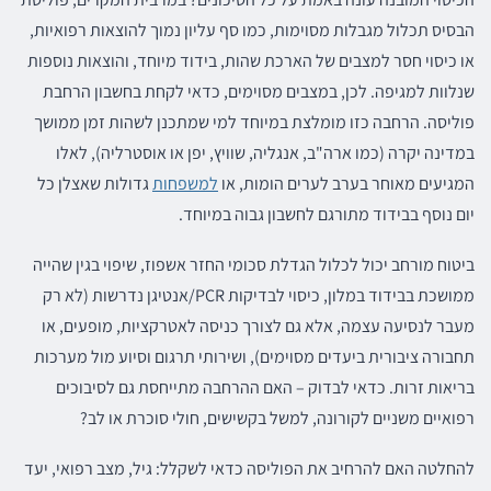
הבסיס תכלול מגבלות מסוימות, כמו סף עליון נמוך להוצאות רפואיות,
או כיסוי חסר למצבים של הארכת שהות, בידוד מיוחד, והוצאות נוספות
שנלוות למגיפה. לכן, במצבים מסוימים, כדאי לקחת בחשבון הרחבת
פוליסה. הרחבה כזו מומלצת במיוחד למי שמתכנן לשהות זמן ממושך
במדינה יקרה (כמו ארה"ב, אנגליה, שוויץ, יפן או אוסטרליה), לאלו
המגיעים מאוחר בערב לערים הומות, או
למשפחות
גדולות שאצלן כל
יום נוסף בבידוד מתורגם לחשבון גבוה במיוחד.
ביטוח מורחב יכול לכלול הגדלת סכומי החזר אשפוז, שיפוי בגין שהייה
ממושכת בבידוד במלון, כיסוי לבדיקות PCR/אנטיגן נדרשות (לא רק
מעבר לנסיעה עצמה, אלא גם לצורך כניסה לאטרקציות, מופעים, או
תחבורה ציבורית ביעדים מסוימים), ושירותי תרגום וסיוע מול מערכות
בריאות זרות. כדאי לבדוק – האם ההרחבה מתייחסת גם לסיבוכים
רפואיים משניים לקורונה, למשל בקשישים, חולי סוכרת או לב?
להחלטה האם להרחיב את הפוליסה כדאי לשקלל: גיל, מצב רפואי, יעד