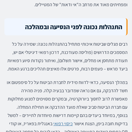
ומפחיתים מאוד את מרחב ה"אי ודאות" של המטיילים.
התנהלות נכונה לפני הנסיעה ובמהלכה
רבים מגלים שביטוח איכותי מתחיל בהתנהלות נכונה: שמירה על כל
המסמכים הדרושים (פוליסה מעודכנת, דרכון רפואי דיגיטלי אם יש,
תעודת מתחסן או מחלים, אישור תשלום), ואיתור נקודות סיוע רפואיות
ביעד מראש – פעמים רבות, פרטים אלו מאיצים תהליכים ברגע האמת.
במהלך הנסיעה, כדאי לדווח מידית לחברת הביטוח על כל סימפטום או
חשד להדבקה, גם אם נראה שמדובר בבעיה קלה. פניה מהירה
מאפשרת לרוב לחסוך ביורוקרטיה, ובמקרים מסוימים למנוע מחלוקות
עם חברת הביטוח סביב שאלת מועד ההדבקה או תחילת המחלה.
בנוסף, במיוחד ביעדים בהם קיימות דרישות מיוחדות לתיירים – למשל
בדיקות חובה ביפן, הצגת אישור
כיסוי רפואי
באנגלית בפאריז, או קודי
QR בתחום השדות התעופה באיטליה – כדאי לגבות כל מסמך דיגיטלית