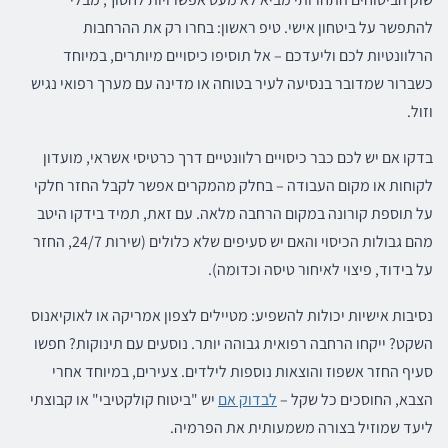
להתפשר על ביטחון אישי. טיפ ראשון: בחרו רק את ההרחבות
הרלוונטיות לכם וליעדכם – אל תוסיפו כיסויים מיותרים, במיוחד
כשברור שמדובר בנסיעה לעיר בטוחה או מדינה עם מערך רפואי נגיש
וזול.
בדקו אם יש לכם כבר כיסויים רלוונטיים דרך כרטיסי אשראי, מועדון
לקוחות או מקום העבודה – בחלק מהמקרים אפשר לקבל החזר חלקי
על תוספת קורונה במקום הרחבה מלאה. עם זאת, תמיד בידקו היטב
מהם גבולות הכיסוי והאם יש סעיפים שלא כלולים (שירות 24/7, החזר
על בידוד, פיצוי לאיחור טיסה וכדומה).
נסיבות אישיות יכולות להשפיע: מטיילים לצפון אמריקה או לאוקיאנוס
השקט? ייקחו הרחבה רפואית גבוהה יותר. נוסעים עם תינוקות? חפשו
סעיף החזר אשפוז והוצאות נוספות לילדים. צעירים, במיוחד אחרי
הצבא, החוסכים כל שקל –
לבדוק אם
יש "ביטוח קולקטיבי" או קבוצתי
ליעד שמוזיל בצורה משמעותית את הפרמיה.